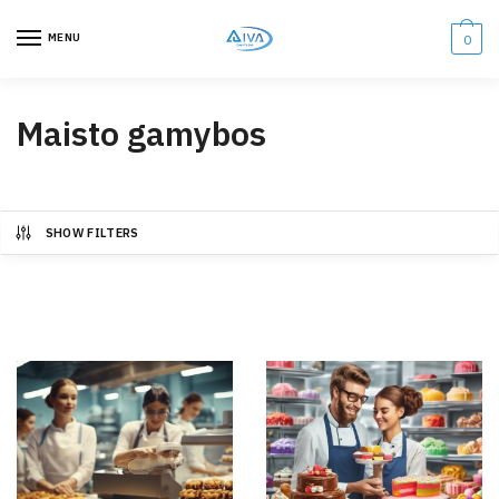
MENU
0
Maisto gamybos
SHOW FILTERS