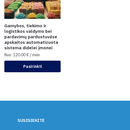
Gamybos, tiekimo ir
logistikos valdymo bei
pardavimų parduotuvėse
apskaitos automatizuota
sistema didelei įmonei
Nuo:
120.00
€
/ mėn
Pasirinkti
SUSISIEKITE