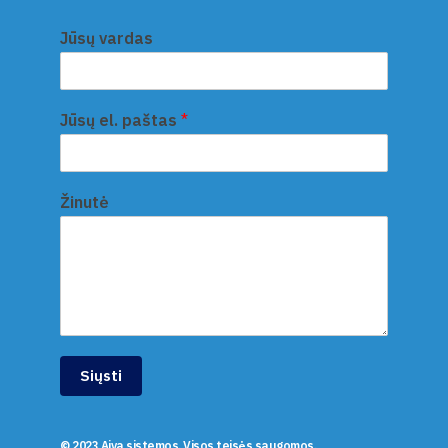
Jūsų vardas
Jūsų el. paštas
*
Žinutė
Siųsti
© 2023 Aiva sistemos. Visos teisės saugomos.