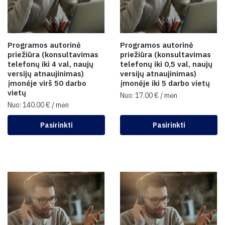
Programos autorinė
Programos autorinė
priežiūra (konsultavimas
priežiūra (konsultavimas
telefonų iki 4 val, naujų
telefonų iki 0,5 val, naujų
versijų atnaujinimas)
versijų atnaujinimas)
įmonėje virš 50 darbo
įmonėje iki 5 darbo vietų
vietų
Nuo:
17.00
€
/ mėn
Nuo:
140.00
€
/ mėn
Pasirinkti
Pasirinkti