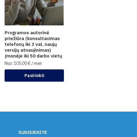
Programos autorinė
priežiūra (konsultavimas
telefonų iki 3 val, naujų
versijų atnaujinimas)
įmonėje iki 50 darbo vietų
Nuo:
105.00
€
/ mėn
Pasirinkti
SUSISIEKITE