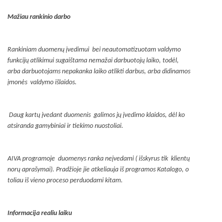
Mažiau rankinio darbo
Rankiniam duomenų įvedimui bei neautomatizuotam valdymo
funkcijų atlikimui sugaištama nemažai darbuotojų laiko, todėl,
arba darbuotojams nepakanka laiko atlikti darbus, arba didinamos
įmonės valdymo išlaidos.
Daug kartų įvedant duomenis galimos jų įvedimo klaidos, dėl ko
atsiranda gamybiniai ir tiekimo nuostoliai.
AIVA programoje duomenys ranka neįvedami ( išskyrus tik klientų
norų aprašymai). Pradžioje jie atkeliauja iš programos Katalogo, o
toliau iš vieno proceso perduodami kitam.
Informacija realiu laiku