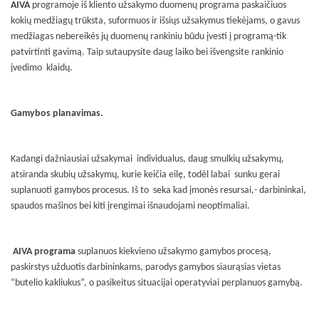
AIVA
programoje iš kliento užsakymo duomenų programa paskaičiuos
kokių medžiagų trūksta, suformuos ir išsiųs užsakymus tiekėjams, o gavus
medžiagas nebereikės jų duomenų rankiniu būdu įvesti į programą-tik
patvirtinti gavimą. Taip sutaupysite daug laiko bei išvengsite rankinio
įvedimo
klaidų.
Gamybos planavimas.
Kadangi dažniausiai užsakymai
individualus, daug smulkių užsakymų,
atsiranda skubių užsakymų, kurie keičia eilę, todėl labai
sunku gerai
suplanuoti gamybos procesus. Iš to
seka kad įmonės resursai,- darbininkai,
spaudos mašinos bei kiti įrengimai išnaudojami neoptimaliai.
AIVA programa
suplanuos kiekvieno užsakymo gamybos procesą,
paskirstys užduotis darbininkams, parodys gamybos siaurąsias vietas
“butelio kakliukus”, o pasikeitus situacijai operatyviai perplanuos gamybą.