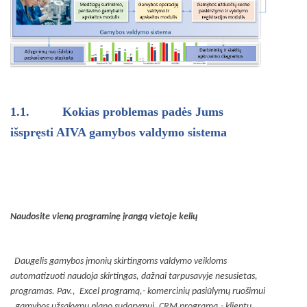
1.1.
Kokias problemas padės Jums
išspręsti AIVA gamybos valdymo sistema
Naudosite vieną programinę įrangą vietoje kelių
Daugelis gamybos įmonių skirtingoms valdymo veikloms
automatizuoti naudoja skirtingas, dažnai tarpusavyje nesusietas,
programas. Pav., Excel programą,- komercinių pasiūlymų ruošimui
, gamybos užsakymų plano sudarymui, CRM programą,- klientų