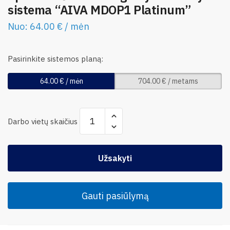
sistema “AIVA MDOP1 Platinum”
Nuo:
64.00
€
/ mėn
Pasirinkite sistemos planą:
64.00
€
/ mėn
704.00
€
/ metams
Darbo vietų skaičius
Užsakyti
Gauti pasiūlymą