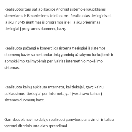
Realizuotos taip pat aplikacijos Android sistemoje kaupikliams
skeneriams ir išmaniesiems telefonams. Realizuotas tiesioginis el.
laiškų ir SMS siuntimas iš programos ir el. laiškų priėmimas
tiesiogiai į programos duomenų bazę.
Realizuota pažangi e-komercijos sistema tiesiogiai iš sistemos
duomenų bazės su nestandartinių gaminių užsakymo funkcijomis ir
apmokėjimo galimybėmis per įvairias internetinio mokėjimo
sistemas.
Realizuota kainų apklausa Internetu, kai tiekėjai, gavę kainų
paklausimus, tiesiogiai per Internetą gali įvesti savo kainas į
sistemos duomenų bazę.
Gamybos planavimo dalyje realizuoti gamybos planavimui ir toliau
vystomi dirbtinio Intelekto sprendimai.