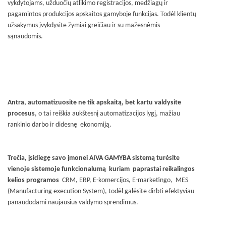
vykdytojams, užduočių atlikimo registracijos, medžiagų ir
pagamintos produkcijos apskaitos gamyboje funkcijas. Todėl klientų
užsakymus įvykdysite žymiai greičiau ir su mažesnėmis
sąnaudomis.
Antra, automatizuosite ne tik apskaitą, bet kartu valdysite
procesus
, o tai reiškia aukštesnį automatizacijos lygį, mažiau
rankinio darbo ir didesnę ekonomiją.
Trečia, įsidiegę savo įmonei AIVA GAMYBA sistemą turėsite
vienoje sistemoje funkcionalumą kuriam paprastai reikalingos
kelios programos
CRM, ERP, E-komercijos, E-marketingo, MES
(Manufacturing execution System), todėl galėsite dirbti efektyviau
panaudodami naujausius valdymo sprendimus.