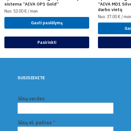
sistema “AIVA OP1 Gold”
“AIVA MD1 Silve
darbo vietą
Nuo:
53.00
€
/ mėn
Nuo:
37.00
€
/ mė
Gauti pasiūlymą
Gau
Pasirinkti
SUSISIEKITE
Jūsų vardas
Jūsų el. paštas
*