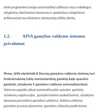
AIVA programinė įranga automatiškai užfiksuos visus reikalingus
atlyginimų skaičiavimui duomenis ir apskaičiuos atlyginimus
priklausomai nuo kiekvieno darbuotojų atliktų darbų.
1.2.
AIVA gamybos valdymo sistemos
privalumai
Pirma, AIVA vienintelė iš žinomų gamybos valdymo sistemų turi
funkcionalumą tokių nestandartinių gaminių kaip spaudos
gaminiai, užsakymo ir gamybos valdymo automatizavimui.
Sistemos pagalba pilnai automatizuosite spaudos gaminių
užsakymų registracijos, gamybos kainos paskaičiavimo, užsakymo
duomenų paruošimo gamybos valdymui, tiekimo valdymo,
gamybos proceso planavimo, gamybos užduočių paskirstymo