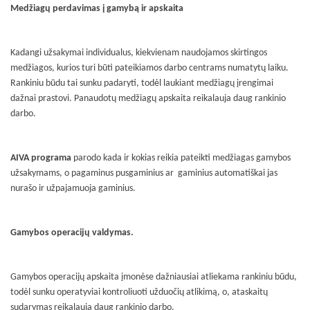
Medžiagų perdavimas į gamybą ir apskaita
Kadangi užsakymai individualus, kiekvienam naudojamos skirtingos
medžiagos, kurios turi būti pateikiamos darbo centrams numatytų laiku.
Rankiniu būdu tai sunku padaryti, todėl laukiant medžiagų įrengimai
dažnai prastovi. Panaudotų medžiagų apskaita reikalauja daug rankinio
darbo.
AIVA programa
parodo kada ir kokias reikia pateikti medžiagas gamybos
užsakymams, o pagaminus pusgaminius ar
gaminius automatiškai jas
nurašo ir užpajamuoja gaminius.
Gamybos operacijų valdymas.
Gamybos operacijų apskaita įmonėse dažniausiai atliekama rankiniu būdu,
todėl sunku operatyviai kontroliuoti užduočių atlikimą, o, ataskaitų
sudarymas reikalauja daug rankinio darbo.