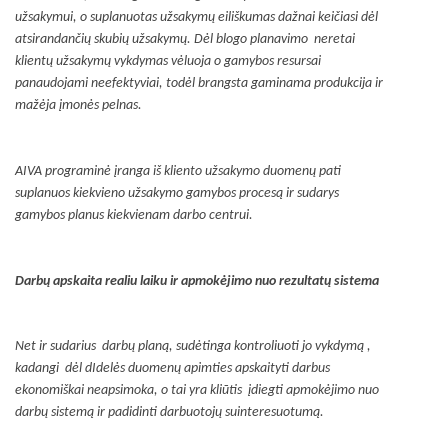
užsakymui, o suplanuotas užsakymų eiliškumas dažnai keičiasi dėl
atsirandančių skubių užsakymų. Dėl blogo planavimo neretai
klientų užsakymų vykdymas vėluoja o gamybos resursai
panaudojami neefektyviai, todėl brangsta gaminama produkcija ir
mažėja įmonės pelnas.
AIVA programinė įranga iš kliento užsakymo duomenų pati
suplanuos kiekvieno užsakymo gamybos procesą ir sudarys
gamybos planus kiekvienam darbo centrui.
Darbų apskaita realiu laiku ir apmokėjimo nuo rezultatų sistema
Net ir sudarius darbų planą, sudėtinga kontroliuoti jo vykdymą ,
kadangi dėl dIdelės duomenų apimties apskaityti darbus
ekonomiškai neapsimoka, o tai yra kliūtis įdiegti apmokėjimo nuo
darbų sistemą ir padidinti darbuotojų suinteresuotumą.