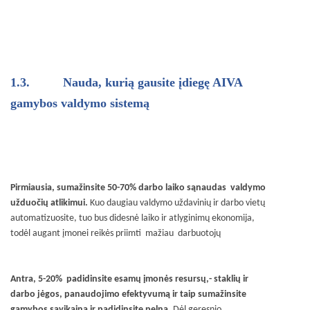
1.3.
Nauda, kurią gausite įdiegę AIVA
gamybos valdymo sistemą
Pirmiausia, sumažinsite 50-70% darbo laiko sąnaudas valdymo
užduočių atlikimui.
Kuo daugiau valdymo uždavinių ir darbo vietų
automatizuosite, tuo bus didesnė laiko ir atlyginimų ekonomija,
todėl augant įmonei reikės priimti mažiau darbuotojų
Antra, 5-20% padidinsite esamų įmonės resursų,- staklių ir
darbo jėgos, panaudojimo efektyvumą ir taip sumažinsite
gamybos savikainą ir padidinsite pelną.
Dėl geresnio