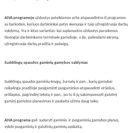
AIVA programoje
užduotys pateikiamos arba atspausdintos iš programos
su barkodais, kuriuos darbininkai patys skenuoja ir taip užregistruoja darbų
vykdymą. Yra ir kitas variantas- kai suplanuotos užduotys parodomos
tiesiogiai darbininkams terminale gamyboje, o jie, paliesdami ekraną,
užregistruoja darbų pradžią ir pabaigą.
Sudėtingų spaudos gaminių gamybos valdymas
Sudėtingų spaudos gaminių-knygų, žurnalų ir pan., kurių gamybai
reikalinga pradžioje pasigaminti pusgaminius-atspausdinti viršelius,
prišlapius, pagrindinį tekstą ir pan., po to iš jų sukomponuoti galutinį
gaminį gamybos planavimas ir paskaita užima daug laiko.
AIVA programa
gali
sudaryti gaminio
ir pusgaminių gamybos planus,
vykdo pusgaminių ir galutinių gaminių apskaitą.