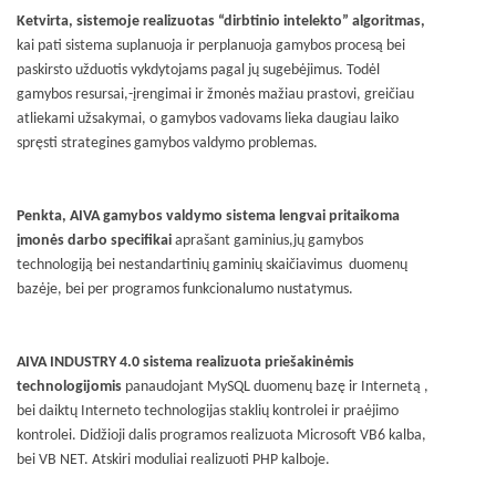
Ketvirta, sistemoje realizuotas “dirbtinio intelekto” algoritmas,
kai pati sistema suplanuoja ir perplanuoja gamybos procesą bei
paskirsto užduotis vykdytojams pagal jų sugebėjimus. Todėl
gamybos resursai,-įrengimai ir žmonės mažiau prastovi, greičiau
atliekami užsakymai, o gamybos vadovams lieka daugiau laiko
spręsti strategines gamybos valdymo problemas.
Penkta, AIVA gamybos valdymo sistema lengvai pritaikoma
įmonės darbo specifikai
aprašant gaminius,jų gamybos
technologiją bei nestandartinių gaminių skaičiavimus duomenų
bazėje, bei per programos funkcionalumo nustatymus.
AIVA INDUSTRY 4.0 sistema realizuota priešakinėmis
technologijomis
panaudojant MySQL duomenų bazę ir Internetą ,
bei daiktų Interneto technologijas staklių kontrolei ir praėjimo
kontrolei. Didžioji dalis programos realizuota Microsoft VB6 kalba,
bei VB NET. Atskiri moduliai realizuoti PHP kalboje.