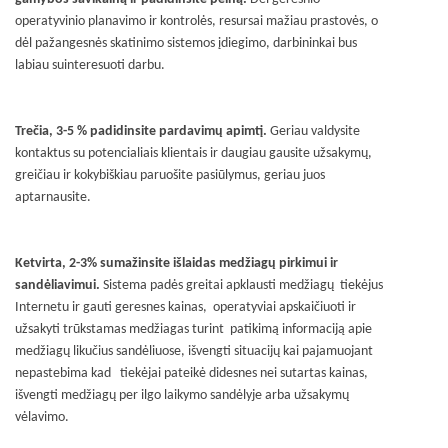
operatyvinio planavimo ir kontrolės, resursai mažiau prastovės, o
dėl pažangesnės skatinimo sistemos įdiegimo, darbininkai bus
labiau suinteresuoti darbu.
Trečia, 3-5 % padidinsite pardavimų apimtį.
Geriau valdysite
kontaktus su potencialiais klientais ir daugiau gausite užsakymų,
greičiau ir kokybiškiau paruošite pasiūlymus, geriau juos
aptarnausite.
Ketvirta, 2-3% sumažinsite išlaidas medžiagų pirkimui ir
sandėliavimui.
Sistema padės greitai apklausti medžiagų tiekėjus
Internetu ir gauti geresnes kainas, operatyviai apskaičiuoti ir
užsakyti trūkstamas medžiagas turint patikimą informaciją apie
medžiagų likučius sandėliuose, išvengti situacijų kai pajamuojant
nepastebima kad tiekėjai pateikė didesnes nei sutartas kainas,
išvengti medžiagų per ilgo laikymo sandėlyje arba užsakymų
vėlavimo.