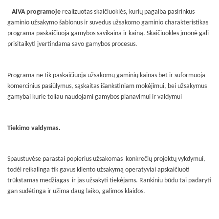
AIVA programoje
realizuotas skaičiuoklės, kurių pagalba pasirinkus
gaminio užsakymo šablonus ir suvedus užsakomo gaminio charakteristikas
programa paskaičiuoja gamybos savikaina ir kainą. Skaičiuokles įmonė gali
prisitaikyti įvertindama savo gamybos procesus.
Programa ne tik paskaičiuoja užsakomų gaminių kainas bet ir suformuoja
komercinius pasiūlymus, sąskaitas išankstiniam mokėjimui, bei užsakymus
gamybai kurie toliau naudojami gamybos planavimui ir valdymui
Tiekimo valdymas.
Spaustuvėse parastai popierius užsakomas
konkrečių projektų vykdymui,
todėl reikalinga tik gavus kliento užsakymą operatyviai apskaičiuoti
trūkstamas medžiagas
ir jas užsakyti tiekėjams. Rankiniu būdu tai padaryti
gan sudėtinga ir užima daug laiko, galimos klaidos.