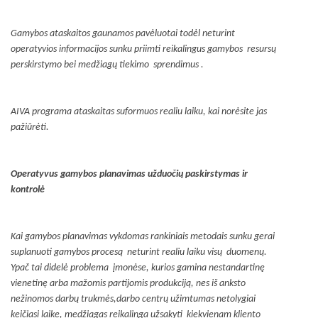
Gamybos ataskaitos gaunamos pavėluotai todėl neturint
operatyvios informacijos sunku priimti reikalingus gamybos resursų
perskirstymo bei medžiagų tiekimo sprendimus .
AIVA programa ataskaitas suformuos realiu laiku, kai norėsite jas
pažiūrėti.
Operatyvus gamybos planavimas užduočių paskirstymas ir
kontrolė
Kai gamybos planavimas vykdomas rankiniais metodais sunku gerai
suplanuoti gamybos procesą neturint realiu laiku visų duomenų.
Ypač tai didelė problema įmonėse, kurios gamina nestandartinę
vienetinę arba mažomis partijomis produkciją, nes iš anksto
nežinomos darbų trukmės,darbo centrų užimtumas netolygiai
keičiasi laike, medžiagas reikalinga užsakyti kiekvienam kliento