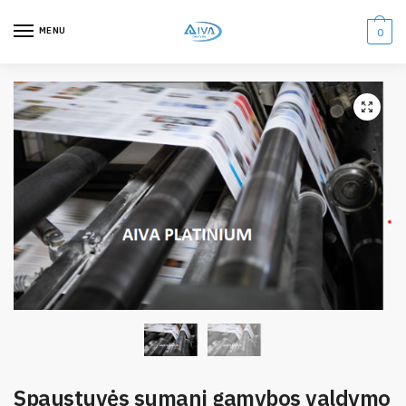
MENU
0
Spaustuvės sumani gamybos valdymo