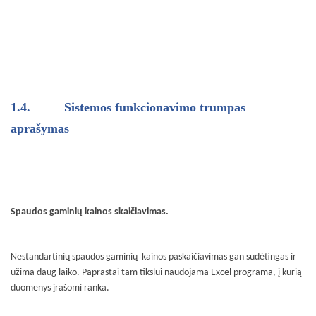
1.4.
Sistemos funkcionavimo trumpas
aprašymas
Spaudos gaminių kainos skaičiavimas.
Nestandartinių spaudos gaminių
kainos paskaičiavimas gan sudėtingas ir
užima daug laiko. Paprastai tam tikslui naudojama Excel programa, į kurią
duomenys įrašomi ranka.