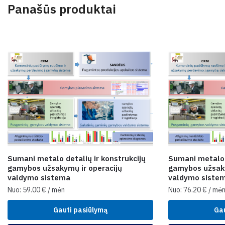
Panašūs produktai
Sumani metalo detalių ir konstrukcijų
Sumani metalo d
gamybos užsakymų ir operacijų
gamybos užsaky
valdymo sistema
valdymo siste
Nuo:
59.00
€
/ mėn
Nuo:
76.20
€
/ mė
Gauti pasiūlymą
Gau