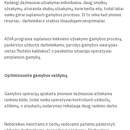
Kadangi dažniausiai užsakymai individualus, daug smulkių
užsakymų, atsiranda skubių užsakymų, kurie keičia eilę, todėl labai
sunku gerai suplanuoti gamybos procesus. Iš to seka kad įmonės
resursai,- darbininkai ir staklės išnaudojami neoptimaliai.
AIVA programa suplanuos kiekvieno užsakymo gamybos procesą,
paskirstys užduotis darbininkams, parodys gamybos siaurąsias
vietas ?butelio kakliukus?, o pasikeitus situacijai operatyviai
perplanuos gamybą.
Optimizuosite gamybos valdymą
Gamybos operacijų apskaita įmonėse dažniausiai atliekama
rankiniu būdu, todėl sunku operatyviai kontroliuoti užduočių
atlikimą, o ataskaitų sudarymas reikalauja daug rankinio darbo.
Nebereikės meistrams ir cechų vadovams patiems paskirstyti