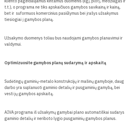
kliento pageidaujamus kintamus duomenis (ilgį, plotį, medžiagas ir
t.t.), o programa ne tiks apskaičiuos gamybos savikainą ir kainą,
bet ir
suformuos komercinius pasiūlymus bei įrašys užsakymus
tiesiogiai į gamybos planą.
Užsakymo duomenys toliau bus naudojami gamybos planavimui ir
valdymui.
Optimizuosite gamybos planų sudarymą ir apskaitą
Sudėtingų gaminių-metalo konstrukcijų ir mašinų gamyboje, daug
darbo yra suplanuoti gaminio detalių ir pusgaminių gamybą, bei
vesti jų gamybos apskaitą.
AIVA programa iš užsakymų gamybai plano automatiškai sudarys
gaminio detalių ir neriboto lygio pusgaminių gamybos planus.