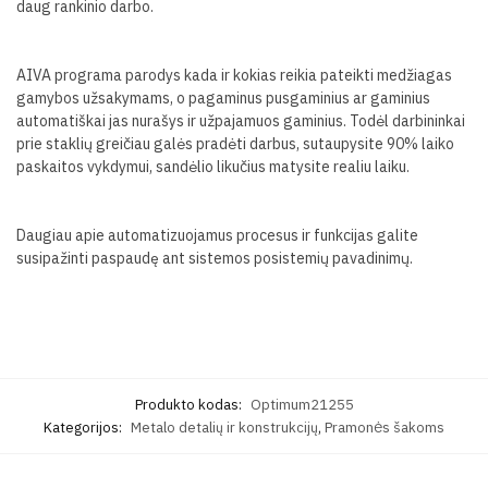
daug rankinio darbo.
AIVA programa parodys kada ir kokias reikia pateikti medžiagas
gamybos užsakymams, o pagaminus pusgaminius ar gaminius
automatiškai jas nurašys ir užpajamuos gaminius. Todėl darbininkai
prie staklių greičiau galės pradėti darbus, sutaupysite 90% laiko
paskaitos vykdymui, sandėlio likučius matysite realiu laiku.
Daugiau apie automatizuojamus procesus ir funkcijas galite
susipažinti paspaudę ant sistemos posistemių pavadinimų.
Produkto kodas:
Optimum21255
Kategorijos:
Metalo detalių ir konstrukcijų
,
Pramonės šakoms