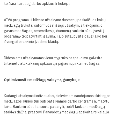
keičiasi, tai daug darbo apklausti tiekėjus
AIVA programa iš kliento užsakymo duomenų paskaičiuos kokių
medžiagų trūksta, suformuos ir išsiųs užsakymus tiekėjams, o
gavus medžiagas, nebereikės jų duomenų rankiniu būdu įvesti į
programą-tik patvirtinti gavimą. Taip sutaupysite daug laiko bei
išvengsite rankinio įvedimo klaidų.
Didesniems užsakymams vienu mygtuko paspaudimu galėsite
Internetu atlikti kainų apklausą ir pigiau nupirkti medžiagas.
Optimizuosite medžiagų valdymą gamyboje
Kadangi užsakymai individualus, kiekvienam naudojamos skirtingos
medžiagos, kurios turi būti pateikiamos darbo centrams numatytų
laiku. Rankiniu būdu tai sunku padaryti, todėl laukiant medžiagų
staklės dažnai prastovi. Panaudotų medžiagų apskaita reikalauja