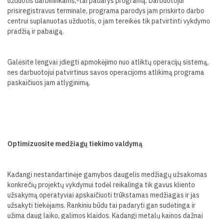
užduotis darbininkams,-tai padarys programą. Darbuotojui
prisiregistravus terminale, programa parodys jam priskirto darbo
centrui suplanuotas užduotis, o jam tereikės tik patvirtinti vykdymo
pradžią ir pabaigą.
Galėsite lengvai įdiegti apmokėjimo nuo atliktų operacijų sistemą,
nes darbuotojui patvirtinus savos operacijoms atlikimą programa
paskaičiuos jam atlyginimą.
Optimizuosite medžiagų tiekimo valdymą
Kadangi nestandartinėje gamybos daugelis medžiagų užsakomas
konkrečių projektų vykdymui todėl reikalinga tik gavus kliento
užsakymą operatyviai apskaičiuoti trūkstamas medžiagas ir jas
užsakyti tiekėjams. Rankiniu būdu tai padaryti gan sudėtinga ir
užima daug laiko, galimos klaidos. Kadangi metalų kainos dažnai