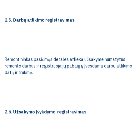
2.5. Darbų atlikimo registravimas
Remontininkas pasiėmęs detales atlieka užsakyme numatytus
remonto darbus ir registruoja jų pabaigą įvesdama darbų atlikimo
datą ir trukmę.
2.6. Užsakymo įvykdymo
registravimas