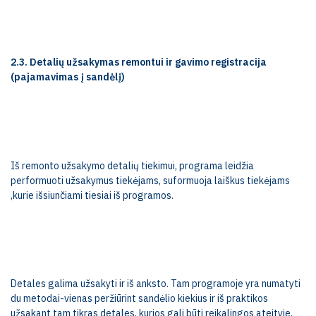
2.3. Detalių užsakymas remontui ir gavimo registracija
(pajamavimas į sandėlį)
Iš remonto užsakymo detalių tiekimui, programa leidžia
performuoti užsakymus tiekėjams, suformuoja laiškus tiekėjams
,kurie išsiunčiami tiesiai iš programos.
Detales galima užsakyti ir iš anksto. Tam programoje yra numatyti
du metodai-vienas peržiūrint sandėlio kiekius ir iš praktikos
užsakant tam tikras detales, kurios gali būti reikalingos ateityje.