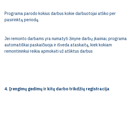
Programa parodo kokius darbus kokie darbuotojai atliko per
pasirinktą periodą.
Jei remonto darbams yra numatyti žinyne darbų įkainiai, programa
automatiškai paskaičiuoja ir išveda ataskaitą, kiek kokiam
remontininkui reikia apmokėti už atliktus darbus
4. Įrengimų gedimų ir kitų darbo trikdžių registracija