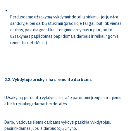
Perduodame užsakymą vykdymui: detalių pirkimui, jei jų nėra
sandėlyje, bei darbų atlikimui (pradžioje tai gali būti tik vienas
darbas, pav. diagnostika, įrengimo ardymas ir pan., po to
užsakymas papildomas papildomais darbais ir reikalingomis
remontui detalėmis)
2.2. Vykdytojo priskyrimas remonto darbams
Užsakymų perduotų vykdymui sąraše parodomi įrengimai ir jiems
atlikti reikalingi darbai bei detalės.
Darbų vadovas šiems darbams vykdyti paskiria vykdytojus,
pasirinkdamas juos iš darbuotojų žinyno.