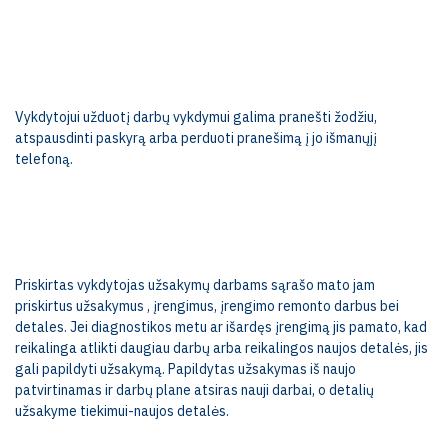
Vykdytojui užduotį darbų vykdymui galima pranešti žodžiu,
atspausdinti paskyrą arba perduoti pranešimą į jo išmanųjį
telefoną.
Priskirtas vykdytojas užsakymų darbams sąrašo mato jam
priskirtus užsakymus , įrengimus, įrengimo remonto darbus bei
detales. Jei diagnostikos metu ar išardęs įrengimą jis pamato, kad
reikalinga atlikti daugiau darbų arba reikalingos naujos detalės, jis
gali papildyti užsakymą. Papildytas užsakymas iš naujo
patvirtinamas ir darbų plane atsiras nauji darbai, o detalių
užsakyme tiekimui-naujos detalės.