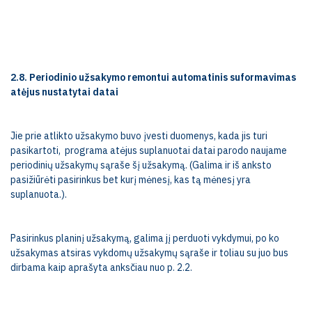
2.8. Periodinio užsakymo remontui automatinis suformavimas
atėjus nustatytai datai
Jie prie atlikto užsakymo buvo įvesti duomenys, kada jis turi
pasikartoti,
programa atėjus suplanuotai datai parodo naujame
periodinių užsakymų sąraše šį užsakymą. (Galima ir iš anksto
pasižiūrėti pasirinkus bet kurį mėnesį, kas tą mėnesį yra
suplanuota.).
Pasirinkus planinį užsakymą, galima jį perduoti vykdymui, po ko
užsakymas atsiras vykdomų užsakymų sąraše ir toliau su juo bus
dirbama kaip aprašyta anksčiau nuo p. 2.2.