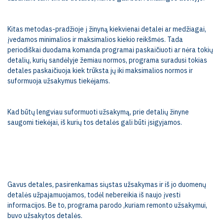
Kitas metodas-pradžioje į žinyną kiekvienai detalei ar medžiagai,
įvedamos minimalios ir maksimalios kiekio reikšmės. Tada
periodiškai duodama komanda programai paskaičiuoti ar nėra tokių
detalių, kurių sandėlyje žemiau normos, programa suradusi tokias
detales paskaičiuoja kiek trūksta jų iki maksimalios normos ir
suformuoja užsakymus tiekėjams.
Kad būtų lengviau suformuoti užsakymą, prie detalių žinyne
saugomi tiekėjai, iš kurių tos detalės gali būti įsigyjamos.
Gavus detales, pasirenkamas siųstas užsakymas ir iš jo duomenų
detalės užpajamuojamos, todėl nebereikia iš naujo įvesti
informacijos. Be to, programa parodo ,kuriam remonto užsakymui,
buvo užsakytos detalės.