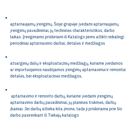
aptarnaujamų įrengimų. Šioje grupėje įvedami aptarnaujamų
įrengimų pavadinimai, jų techninės charakteristikos, darbo
laikas.
Įrengimams priskiriami iš Katalogo jiems atlikti reikalingi
periodiniai aptarnavimo darbai, detalės ir medžiagos
atsarginių dalių ir eksploatacinių medžiagų, kuriame įvedamos
ar importuojamos naudojamos įrengimų aptarnavimui ir remontui
detalės, bei eksploatacinės medžiagos,
aptarnavimo ir remonto darbų, kuriame įvedami įrengimų
aptarnavimo darbų pavadinimai, jų planinės trukmės, darbų
įkainiai. Jei darbą atlieka kita įmonė, tada ji priskiriama prie šio
darbo pasirenkant iš Tiekėjų katalogo