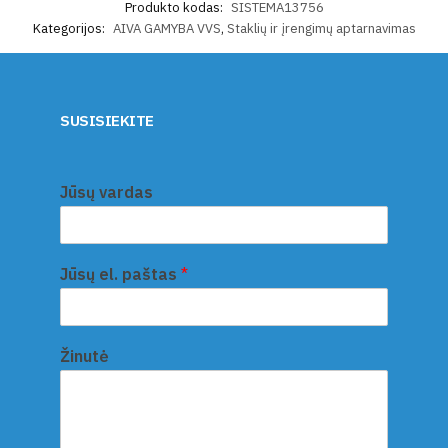
Produkto kodas:
SISTEMA13756
Kategorijos:
AIVA GAMYBA VVS
,
Staklių ir įrengimų aptarnavimas
SUSISIEKITE
Jūsų vardas
Jūsų el. paštas
*
Žinutė