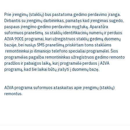
Prie įrengimų (staklių) bus pastatoma gedimo perdavimo įranga.
Dirbantis su įrengimų darbininkas, pamatęs kad įrengimas sugedo,
paspaus įrengimo gedimo perdavimo mygtuką. Aparatūra
suformuos pranešimą su staklių identifikacinių numerių ir perduos
AIVA 9001 programai, kuri užregistruos staklių gedimą duomenų
bazėje, bei nusiųs SMS pranešimą priskirtam toms staklėms
remontininkui jo išmaniojo telefono specialiai programėlei. Šios
programėlės pagalba remontininkas užregistruos gedimo remonto
pradžios ir pabaigos laiką, kurį programėlė perduos į AIVA
programą, kad šie laikai būtų įrašyti į duomenų bazę.
AIVA programa suformuos ataskaitas apie įrengimų (staklių)
remontus.