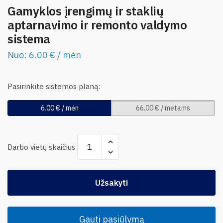
Gamyklos įrengimų ir staklių
aptarnavimo ir remonto valdymo
sistema
Nuo:
6.00
€
/ mėn
Pasirinkite sistemos planą:
6.00
€
/ mėn
66.00
€
/ metams
Darbo vietų skaičius
Užsakyti
Gauti pasiūlymą