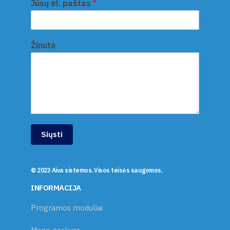
Jūsų el. paštas
*
Žinutė
Siųsti
© 2023 Aiva sistemos. Visos teisės saugomos.
INFORMACIJA
Programos moduliai