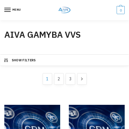
MENU
0
AIVA GAMYBA VVS
SHOW FILTERS
1
2
3