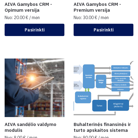
AIVA Gamybos CRM -
AIVA Gamybos CRM -
Opimum versija
Premium versija
Nuo:
20.00
€
/ mėn
Nuo:
30.00
€
/ mėn
Pasirinkti
Pasirinkti
AIVA sandėlio valdymo
Buhalterinės finansinės ir
modulis
turto apskaitos sistema
Nuo:
8.00
€
/ mėn
Nuo:
90.00
€
/ mėn