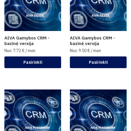
AIVA Gamybos CRM -
AIVA Gamybos CRM -
bazinė versija
bazinė versija
Nuo:
7.72
€
/ mėn
Nuo:
9.50
€
/ mėn
Pasirinkti
Pasirinkti