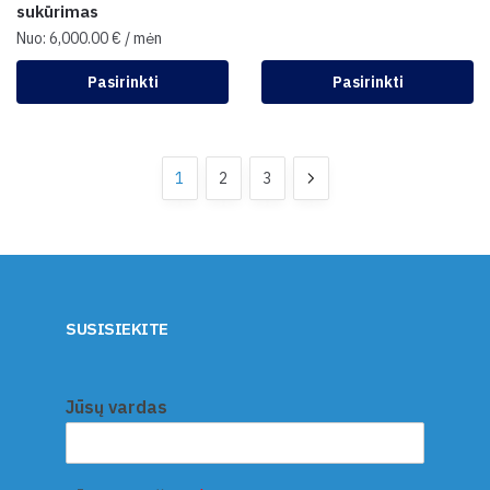
sukūrimas
Nuo:
6,000.00
€
/ mėn
Pasirinkti
Pasirinkti
1
2
3
SUSISIEKITE
Jūsų vardas